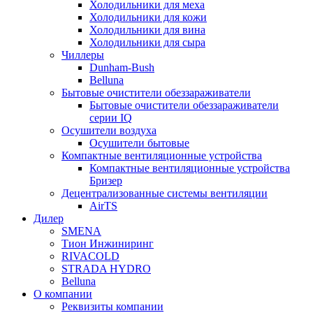
Холодильники для меха
Холодильники для кожи
Холодильники для вина
Холодильники для сыра
Чиллеры
Dunham-Bush
Belluna
Бытовые очистители обеззараживатели
Бытовые очистители обеззараживатели
серии IQ
Осушители воздуха
Осушители бытовые
Компактные вентиляционные устройства
Компактные вентиляционные устройства
Бризер
Децентрализованные системы вентиляции
AirTS
Дилер
SMENA
Тион Инжиниринг
RIVACOLD
STRADA HYDRO
Belluna
О компании
Реквизиты компании