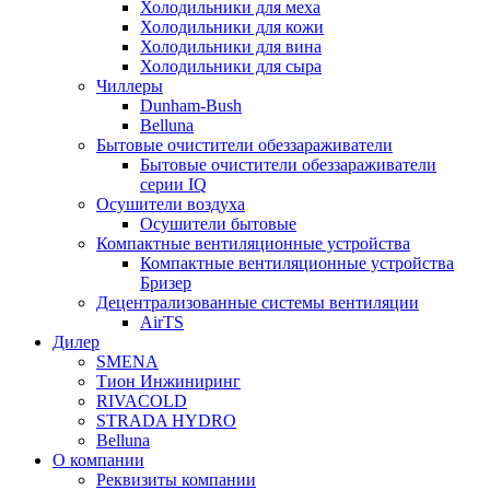
Холодильники для меха
Холодильники для кожи
Холодильники для вина
Холодильники для сыра
Чиллеры
Dunham-Bush
Belluna
Бытовые очистители обеззараживатели
Бытовые очистители обеззараживатели
серии IQ
Осушители воздуха
Осушители бытовые
Компактные вентиляционные устройства
Компактные вентиляционные устройства
Бризер
Децентрализованные системы вентиляции
AirTS
Дилер
SMENA
Тион Инжиниринг
RIVACOLD
STRADA HYDRO
Belluna
О компании
Реквизиты компании