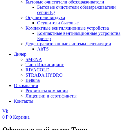
Бытовые очистители обеззараживатели
Бытовые очистители обеззараживатели
серии IQ
Осушители воздуха
Осушители бытовые
Компактные вентиляционные устройства
Компактные вентиляционные устройства
Бризер
Децентрализованные системы вентиляции
AirTS
Дилер
SMENA
Тион Инжиниринг
RIVACOLD
STRADA HYDRO
Belluna
О компании
Реквизиты компании
Лицензии и сертификаты
Контакты
Vk
0
₽
0
Корзина
Официальный дилер Тион