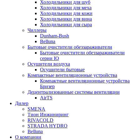
Холодильники для шуб
Холодильники для меха
Холодильники для кожи
Холодильники для вина
Холодильники для сыра
Чиллеры
Dunham-Bush
Belluna
Бытовые очистители обеззараживатели
Бытовые очистители обеззараживатели
серии IQ
Осушители воздуха
Осушители бытовые
Компактные вентиляционные устройства
Компактные вентиляционные устройства
Бризер
Децентрализованные системы вентиляции
AirTS
Дилер
SMENA
Тион Инжиниринг
RIVACOLD
STRADA HYDRO
Belluna
О компании