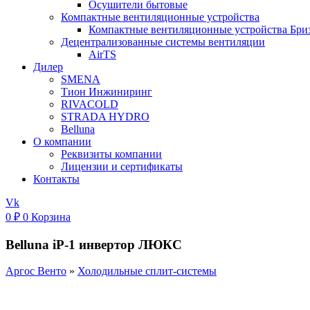
Осушители бытовые
Компактные вентиляционные устройства
Компактные вентиляционные устройства Бри
Децентрализованные системы вентиляции
AirTS
Дилер
SMENA
Тион Инжиниринг
RIVACOLD
STRADA HYDRO
Belluna
О компании
Реквизиты компании
Лицензии и сертификаты
Контакты
Vk
0
₽
0
Корзина
Belluna iP-1 инвертор ЛЮКС
Аргос Венто
»
Холодильные сплит-системы