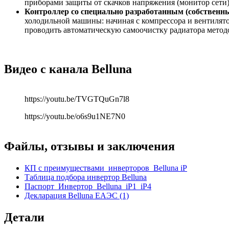
приборами защиты от скачков напряжения (монитор сети)
Контроллер со специально разработанным (собстве
холодильной машины: начиная с компрессора и вентилятор
проводить автоматическую самоочистку радиатора метод
Видео с канала Belluna
https://youtu.be/TVGTQuGn7l8
https://youtu.be/o6s9u1NE7N0
Файлы, отзывы и заключения
КП с преимуществами_инверторов_Belluna iP
Таблица подбора инвертор Belluna
Паспорт_Инвертор_Belluna_iP1_iP4
Декларация Belluna ЕАЭС (1)
Детали