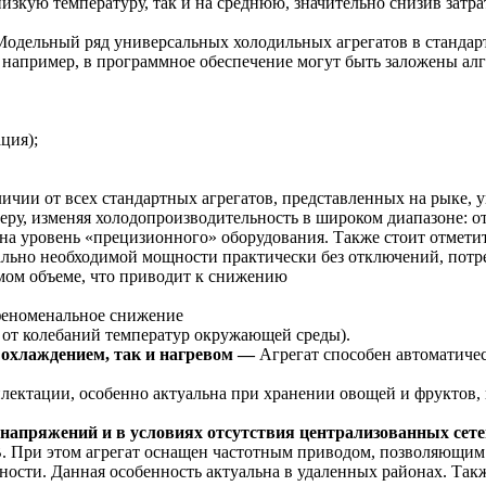
изкую температуру, так и на среднюю, значительно снизив затр
Модельный ряд универсальных холодильных агрегатов в стандарт
, например, в программное обеспечение могут быть заложены ал
ция);
личии от всех стандартных агрегатов, представленных на рыке,
ру, изменяя холодопроизводительность в широком диапазоне: от
a на уровень «прецизионного» оборудования. Также стоит отмети
льно необходимой мощности практически без отключений, потре
мом объеме, что приводит к снижению
феноменальное снижение
ит от колебаний температур окружающей среды).
 охлаждением, так и нагревом —
Агрегат способен автоматиче
лектации, особенно актуальна при хранении овощей и фруктов, 
апряжений и в условиях отсутствия централизованных сетей
В. При этом агрегат оснащен частотным приводом, позволяющим п
ости. Данная особенность актуальна в удаленных районах. Так