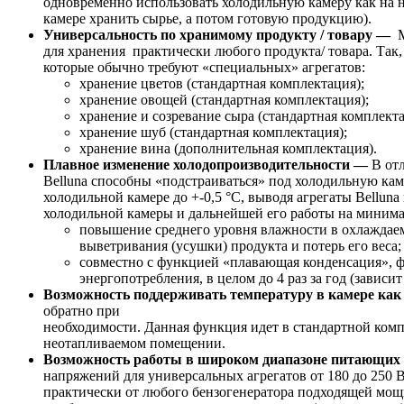
одновременно использовать холодильную камеру как на н
камере хранить сырье, а потом готовую продукцию).
Универсальность по хранимому продукту / товару —
для хранения практически любого продукта/ товара. Так
которые обычно требуют «специальных» агрегатов:
хранение цветов (стандартная комплектация);
хранение овощей (стандартная комплектация);
хранение и созревание сыра (стандартная комплекта
хранение шуб (стандартная комплектация);
хранение вина (дополнительная комплектация).
Плавное изменение холодопроизводительности —
В от
Belluna способны «подстраиваться» под холодильную каме
холодильной камере до +-0,5 °С, выводя агрегаты Bellun
холодильной камеры и дальнейшей его работы на минима
повышение среднего уровня влажности в охлаждае
выветривания (усушки) продукта и потерь его веса;
совместно с функцией «плавающая конденсация», 
энергопотребления, в целом до 4 раз за год (завис
Возможность поддерживать температуру в камере как
обратно при
необходимости. Данная функция идет в стандартной комп
неотапливаемом помещении.
Возможность работы в широком диапазоне питающих н
напряжений для универсальных агрегатов от 180 до 250 
практически от любого бензогенератора подходящей мощн