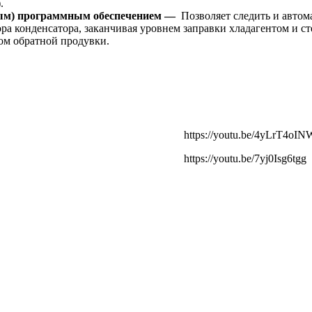
.
нным) программным обеспечением —
Позволяет следить и авто
а конденсатора, заканчивая уровнем заправки хладагентом и ст
ом обратной продувки.
https://youtu.be/4yLrT4oIN
https://youtu.be/7yj0Isg6tgg