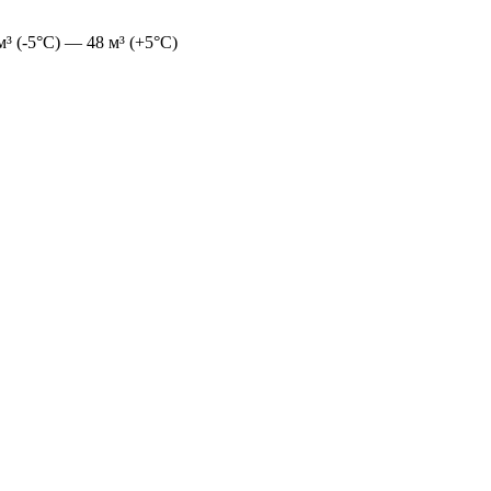
 м³ (-5°С) — 48 м³ (+5°С)