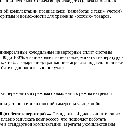
аты при небольших объемах производства (сначала можно в
ной комплектации предназначен (разработан с таким учетом)
горитмы и возможности для хранения «особых» товаров,
 универсальные холодильные инверторные сплит-системы
 30 до 100%, что позволяет точно поддерживать температуру в
ть, что благодаря «подстраиванию» агрегата под теплопритоки
битель дополнительно получает:
ски переходить из режима охлаждения в режим нагрева и
при установке холодильной камеры на улице, либо в
 (от бензогенератора) —
Стандартный диапазон питающих
лавно запускать компрессор, что позволяет работать
же в стандартной комплектации, агрегаты укомплектованы