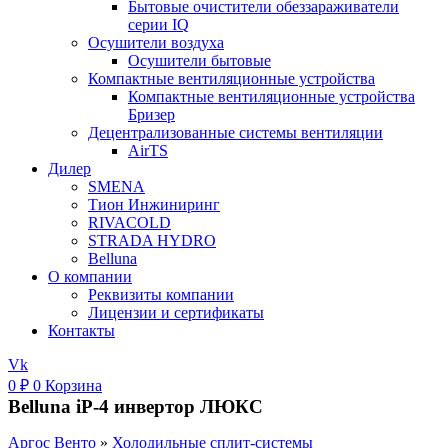
Бытовые очистители обеззараживатели
серии IQ
Осушители воздуха
Осушители бытовые
Компактные вентиляционные устройства
Компактные вентиляционные устройства
Бризер
Децентрализованные системы вентиляции
AirTS
Дилер
SMENA
Тион Инжиниринг
RIVACOLD
STRADA HYDRO
Belluna
О компании
Реквизиты компании
Лицензии и сертификаты
Контакты
Vk
0
₽
0
Корзина
Belluna iP-4 инвертор ЛЮКС
Аргос Венто
»
Холодильные сплит-системы