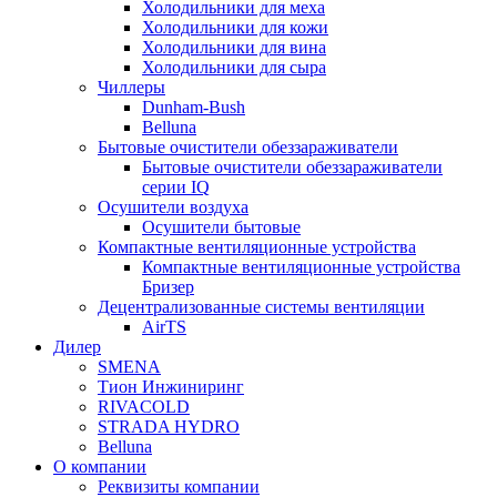
Холодильники для меха
Холодильники для кожи
Холодильники для вина
Холодильники для сыра
Чиллеры
Dunham-Bush
Belluna
Бытовые очистители обеззараживатели
Бытовые очистители обеззараживатели
серии IQ
Осушители воздуха
Осушители бытовые
Компактные вентиляционные устройства
Компактные вентиляционные устройства
Бризер
Децентрализованные системы вентиляции
AirTS
Дилер
SMENA
Тион Инжиниринг
RIVACOLD
STRADA HYDRO
Belluna
О компании
Реквизиты компании