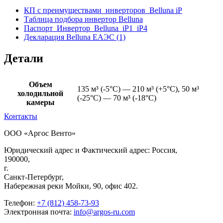
КП с преимуществами_инверторов_Belluna iP
Таблица подбора инвертор Belluna
Паспорт_Инвертор_Belluna_iP1_iP4
Декларация Belluna ЕАЭС (1)
Детали
Объем
135 м³ (-5°С) — 210 м³ (+5°С), 50 м³
холодильной
(-25°С) — 70 м³ (-18°С)
камеры
Контакты
ООО «Аргос Венто»
Юридический адрес и Фактический адрес: Россия,
190000,
г.
Санкт-Петербург,
Набережная реки Мойки, 90, офис 402.
Телефон:
+7 (812) 458-73-93
Электронная почта:
info@argos-ru.com