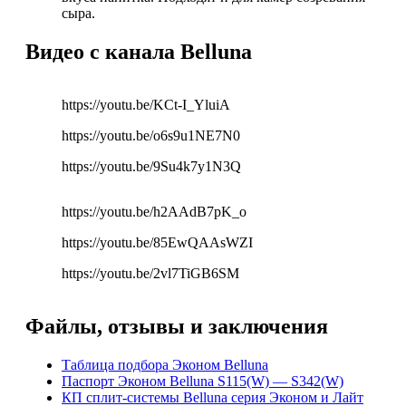
сыра.
Видео с канала Belluna
https://youtu.be/KCt-I_YluiA
https://youtu.be/o6s9u1NE7N0
https://youtu.be/9Su4k7y1N3Q
https://youtu.be/h2AAdB7pK_o
https://youtu.be/85EwQAAsWZI
https://youtu.be/2vl7TiGB6SM
Файлы, отзывы и заключения
Таблица подбора Эконом Belluna
Паспорт Эконом Belluna S115(W) — S342(W)
КП сплит-системы Belluna серия Эконом и Лайт