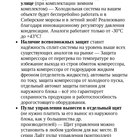
улице
(при комплектации зимним
комплектом) — Холодильная система на вашем
объекте будет бесперебойно работать и в
Сибирские морозы и в летний зной! Реализовано
благодаря инновационному регулятору давления
конденсации. Аналоги работают только от -30°С
до +43°С!
Наличие всевозможных защит
ставит
надёжность сплит-системы на уровень выше всех
существующих аналогов на рынке — Защита
компрессора от перегрева по температуре во
избежание выхода из строя обмоток компрессора,
защита компрессора от гидроударов жидким
фреоном (отделитель жидкости), автоматы защиты
по току, защита компрессора от холодного пуска,
отдельный автомат защиты питания для
наружного блока – всё это гарантирует
сохранность продукции и работоспособность
дорогостоящего оборудования.
Пульт управления вынесен в отдельный щит
(не нужно платить за его вынос из наружного
блока, как у большинства др.
производителей) — Щит управления можно
установить в любом удобном для вас месте. В
серии Лайт пульт управления (контроллер)