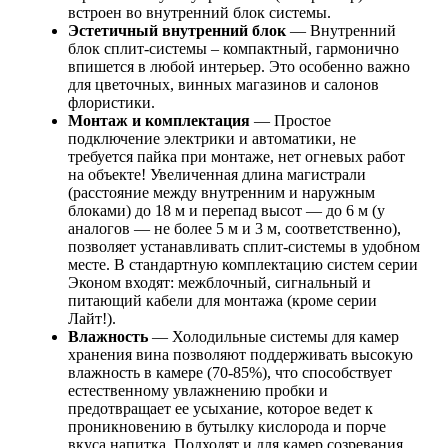
встроен во внутренний блок системы.
Эстетичный внутренний блок
— Внутренний
блок сплит-системы – компактный, гармонично
впишется в любой интерьер. Это особенно важно
для цветочных, винных магазинов и салонов
флористики.
Монтаж и комплектация
— Простое
подключение электрики и автоматики, не
требуется пайка при монтаже, нет огневых работ
на объекте! Увеличенная длина магистрали
(расстояние между внутренним и наружным
блоками) до 18 м и перепад высот — до 6 м (у
аналогов — не более 5 м и 3 м, соответственно),
позволяет устанавливать сплит-системы в удобном
месте. В стандартную комплектацию систем серии
Эконом входят: межблочный, сигнальный и
питающий кабели для монтажа (кроме серии
Лайт!).
Влажность
— Холодильные системы для камер
хранения вина позволяют поддерживать высокую
влажность в камере (70-85%), что способствует
естественному увлажнению пробки и
предотвращает ее усыхание, которое ведет к
проникновению в бутылку кислорода и порче
вкуса напитка. Подходят и для камер созревания