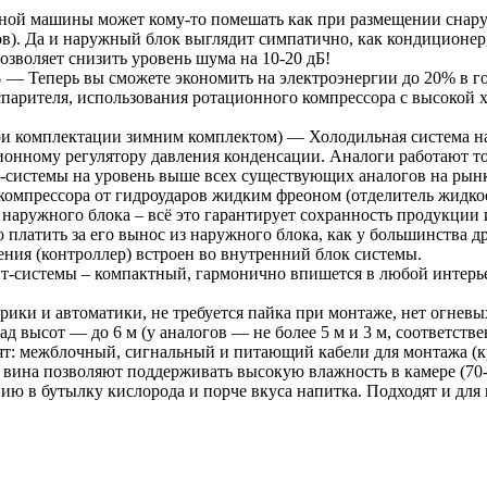
ной машины может кому-то помешать как при размещении снаруж
ов). Да и наружный блок выглядит симпатично, как кондиционер
зволяет снизить уровень шума на 10-20 дБ!
%
— Теперь вы сможете экономить на электроэнергии до 20% в г
 испарителя, использования ротационного компрессора с высоко
и комплектации зимним комплектом) — Холодильная система на 
ионному регулятору давления конденсации. Аналоги работают то
-системы на уровень выше всех существующих аналогов на рынк
компрессора от гидроударов жидким фреоном (отделитель жидкос
 наружного блока – всё это гарантирует сохранность продукции
 платить за его вынос из наружного блока, как у большинства 
ения (контроллер) встроен во внутренний блок системы.
-системы – компактный, гармонично впишется в любой интерье
ки и автоматики, не требуется пайка при монтаже, нет огневых
 высот — до 6 м (у аналогов — не более 5 м и 3 м, соответстве
т: межблочный, сигнальный и питающий кабели для монтажа (кр
вина позволяют поддерживать высокую влажность в камере (70-
ию в бутылку кислорода и порче вкуса напитка. Подходят и для 