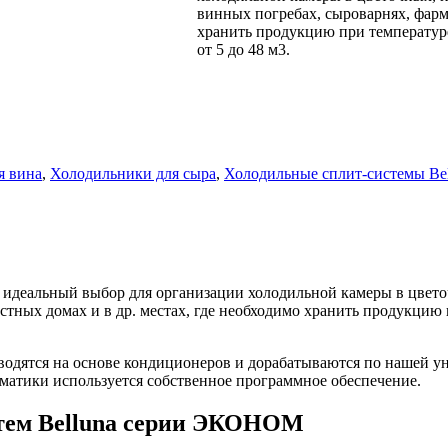
винных погребах, сыроварнях, фарма
хранить продукцию при температур
от 5 до 48 м3.
я вина
,
Холодильники для сыра
,
Холодильные сплит-системы Bel
 идеальный выбор для организации холодильной камеры в цвето
стных домах и в др. местах, где необходимо хранить продукцию
водятся на основе кондиционеров и дорабатываются по нашей у
оматики используется собственное программное обеспечение.
стем Belluna серии ЭКОНОМ