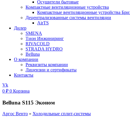
Осушители бытовые
Компактные вентиляционные устройства
Компактные вентиляционные устройства Бри
Децентрализованные системы вентиляции
AirTS
Дилер
SMENA
Тион Инжиниринг
RIVACOLD
STRADA HYDRO
Belluna
О компании
Реквизиты компании
Лицензии и сертификаты
Контакты
Vk
0
₽
0
Корзина
Belluna S115 Эконом
Аргос Венто
»
Холодильные сплит-системы