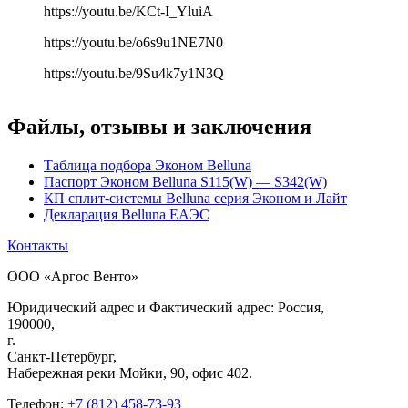
https://youtu.be/KCt-I_YluiA
https://youtu.be/o6s9u1NE7N0
https://youtu.be/9Su4k7y1N3Q
Файлы, отзывы и заключения
Таблица подбора Эконом Belluna
Паспорт Эконом Belluna S115(W) — S342(W)
КП сплит-системы Belluna серия Эконом и Лайт
Декларация Belluna ЕАЭС
Контакты
ООО «Аргос Венто»
Юридический адрес и Фактический адрес: Россия,
190000,
г.
Санкт-Петербург,
Набережная реки Мойки, 90, офис 402.
Телефон:
+7 (812) 458-73-93