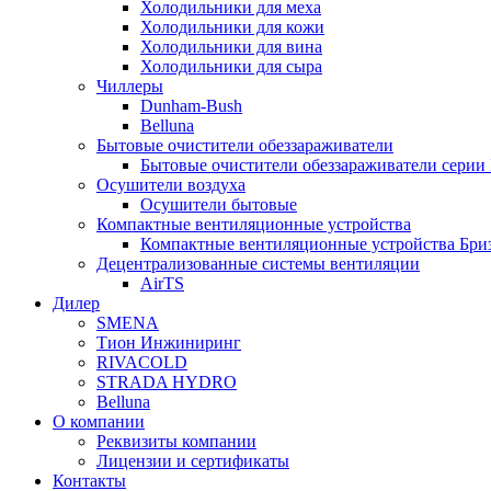
Холодильники для меха
Холодильники для кожи
Холодильники для вина
Холодильники для сыра
Чиллеры
Dunham-Bush
Belluna
Бытовые очистители обеззараживатели
Бытовые очистители обеззараживатели серии
Осушители воздуха
Осушители бытовые
Компактные вентиляционные устройства
Компактные вентиляционные устройства Бри
Децентрализованные системы вентиляции
AirTS
Дилер
SMENA
Тион Инжиниринг
RIVACOLD
STRADA HYDRO
Belluna
О компании
Реквизиты компании
Лицензии и сертификаты
Контакты