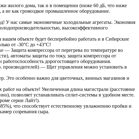
и жилого дома, так и в помещении (ниже 60 дБ, что ниже
, а не как громоздкое промышленное оборудование.
од! У нас самые экономичные холодильные агрегаты. Экономия
й холодопроизводительностью, высокоэффективного
вашем объекте будет бесперебойно работать и в Сибирские
лько от -30°С до +43°С!
е — Защита компрессора от перегрева по температуре во
ти), автоматы защиты по току, защита компрессора от
 и работоспособность дорогостоящего оборудования.
др. производителей) — Щит управления можно установить в
р. Это особенно важно для цветочных, винных магазинов и
 работ на объекте! Увеличенная длина магистрали (расстояние
нно), позволяет устанавливать сплит-системы в удобном месте.
оме серии Лайт!).
85%), что способствует естественному увлажнению пробки и
камер созревания сыра.