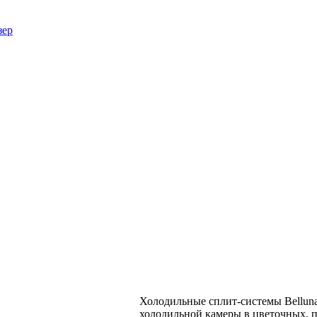
зер
Холодильные сплит-системы Bellun
холодильной камеры в цветочных, п