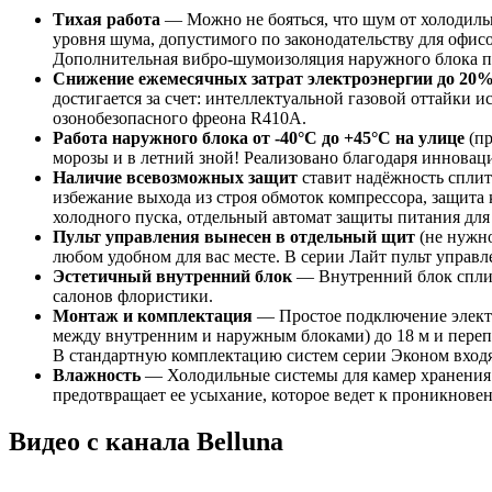
Тихая работа
— Можно не бояться, что шум от холодиль
уровня шума, допустимого по законодательству для офис
Дополнительная вибро-шумоизоляция наружного блока по
Снижение ежемесячных затрат электроэнергии до 20
достигается за счет: интеллектуальной газовой оттайки
озонобезопасного фреона R410A.
Работа наружного блока от -40°С до +45°С на улице
(пр
морозы и в летний зной! Реализовано благодаря инновац
Наличие всевозможных защит
ставит надёжность сплит
избежание выхода из строя обмоток компрессора, защита 
холодного пуска, отдельный автомат защиты питания для
Пульт управления вынесен в отдельный щит
(не нужно
любом удобном для вас месте. В серии Лайт пульт управл
Эстетичный внутренний блок
— Внутренний блок сплит
салонов флористики.
Монтаж и комплектация
— Простое подключение электри
между внутренним и наружным блоками) до 18 м и перепад
В стандартную комплектацию систем серии Эконом входя
Влажность
— Холодильные системы для камер хранения 
предотвращает ее усыхание, которое ведет к проникновен
Видео с канала Belluna