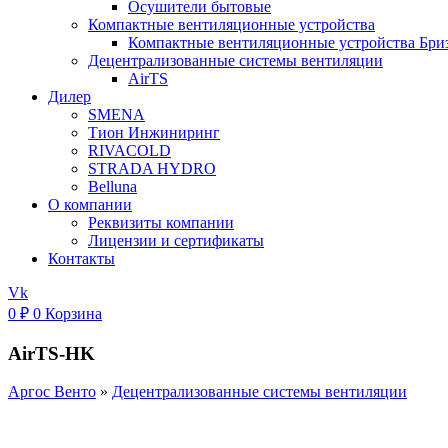
Осушители бытовые
Компактные вентиляционные устройства
Компактные вентиляционные устройства Бри
Децентрализованные системы вентиляции
AirTS
Дилер
SMENA
Тион Инжиниринг
RIVACOLD
STRADA HYDRO
Belluna
О компании
Реквизиты компании
Лицензии и сертификаты
Контакты
Vk
0
₽
0
Корзина
AirTS-HK
Аргос Венто
»
Децентрализованные системы вентиляции