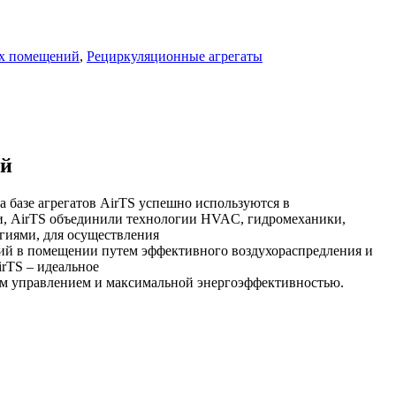
ых помещений
,
Рециркуляционные агрегаты
ий
 базе агрегатов AirTS успешно используются в
ели, AirTS объединили технологии HVAC, гидромеханики,
огиями, для осуществления
вий в помещении путем эффективного воздухораспредления и
rTS – идеальное
ким управлением и максимальной энергоэффективностью.