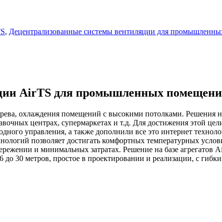
TS
,
Децентрализованные системы вентиляции для промышленн
ции AirTS для промышленных помещен
грева, охлаждения помещений с высокими потолками. Решения на
ставочных центрах, супермаркетах и т.д. Для достижения этой ц
одного управления, а также дополнили все это интернет технол
хнологий позволяет достигать комфортных температурных усло
режении и минимальных затратах. Решение на базе агрегатов Ai
 до 30 метров, простое в проектировании и реализации, с гиб