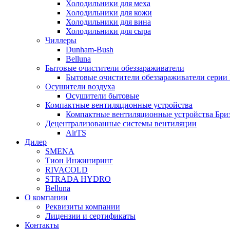
Холодильники для меха
Холодильники для кожи
Холодильники для вина
Холодильники для сыра
Чиллеры
Dunham-Bush
Belluna
Бытовые очистители обеззараживатели
Бытовые очистители обеззараживатели серии
Осушители воздуха
Осушители бытовые
Компактные вентиляционные устройства
Компактные вентиляционные устройства Бри
Децентрализованные системы вентиляции
AirTS
Дилер
SMENA
Тион Инжиниринг
RIVACOLD
STRADA HYDRO
Belluna
О компании
Реквизиты компании
Лицензии и сертификаты
Контакты