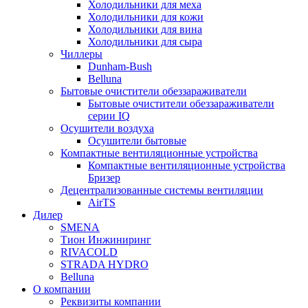
Холодильники для меха
Холодильники для кожи
Холодильники для вина
Холодильники для сыра
Чиллеры
Dunham-Bush
Belluna
Бытовые очистители обеззараживатели
Бытовые очистители обеззараживатели
серии IQ
Осушители воздуха
Осушители бытовые
Компактные вентиляционные устройства
Компактные вентиляционные устройства
Бризер
Децентрализованные системы вентиляции
AirTS
Дилер
SMENA
Тион Инжиниринг
RIVACOLD
STRADA HYDRO
Belluna
О компании
Реквизиты компании