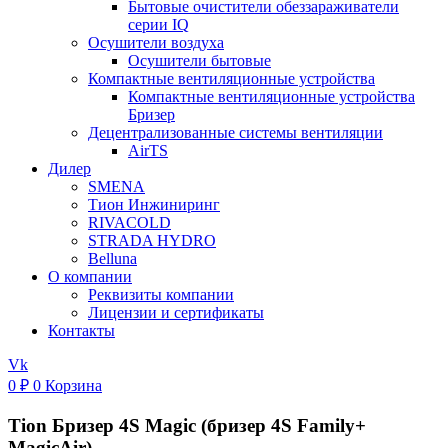
Бытовые очистители обеззараживатели
серии IQ
Осушители воздуха
Осушители бытовые
Компактные вентиляционные устройства
Компактные вентиляционные устройства
Бризер
Децентрализованные системы вентиляции
AirTS
Дилер
SMENA
Тион Инжиниринг
RIVACOLD
STRADA HYDRO
Belluna
О компании
Реквизиты компании
Лицензии и сертификаты
Контакты
Vk
0
₽
0
Корзина
Tion Бризер 4S Magic (бризер 4S Family+
MagicAir)