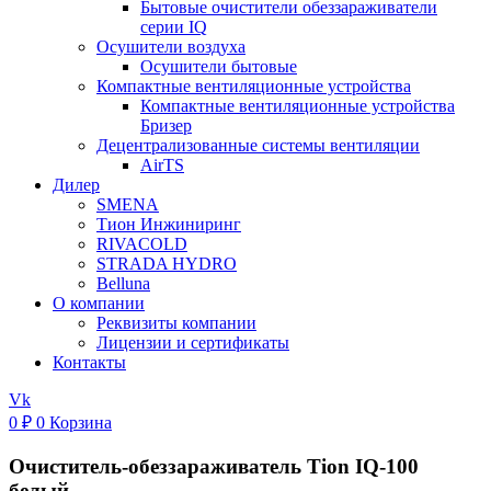
Бытовые очистители обеззараживатели
серии IQ
Осушители воздуха
Осушители бытовые
Компактные вентиляционные устройства
Компактные вентиляционные устройства
Бризер
Децентрализованные системы вентиляции
AirTS
Дилер
SMENA
Тион Инжиниринг
RIVACOLD
STRADA HYDRO
Belluna
О компании
Реквизиты компании
Лицензии и сертификаты
Контакты
Vk
0
₽
0
Корзина
Очиститель-обеззараживатель Tion IQ-100
белый