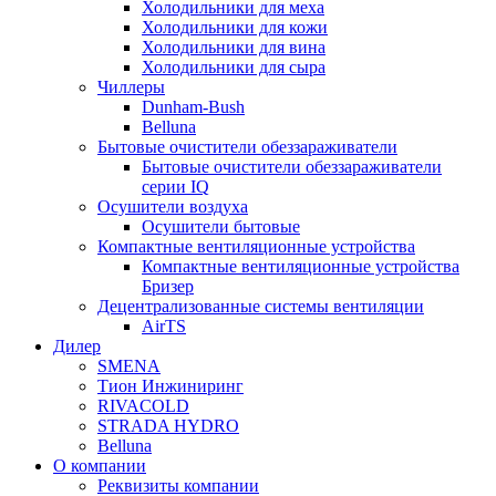
Холодильники для меха
Холодильники для кожи
Холодильники для вина
Холодильники для сыра
Чиллеры
Dunham-Bush
Belluna
Бытовые очистители обеззараживатели
Бытовые очистители обеззараживатели
серии IQ
Осушители воздуха
Осушители бытовые
Компактные вентиляционные устройства
Компактные вентиляционные устройства
Бризер
Децентрализованные системы вентиляции
AirTS
Дилер
SMENA
Тион Инжиниринг
RIVACOLD
STRADA HYDRO
Belluna
О компании
Реквизиты компании