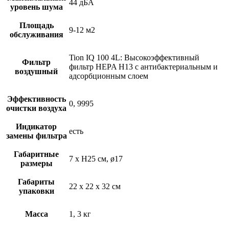
44 дБА
уровень шума
Площадь
9-12 м2
обслуживания
Tion IQ 100 4L: Высокоэффективный
Фильтр
фильтр HEPA H13 с антибактериальным и
воздушный
адсорбционным слоем
Эффективность
0, 9995
очистки воздуха
Индикатор
есть
замены фильтра
Габаритные
7 x H25 cм, ø17
размеры
Габариты
22 х 22 х 32 cм
упаковки
Масса
1, 3 кг