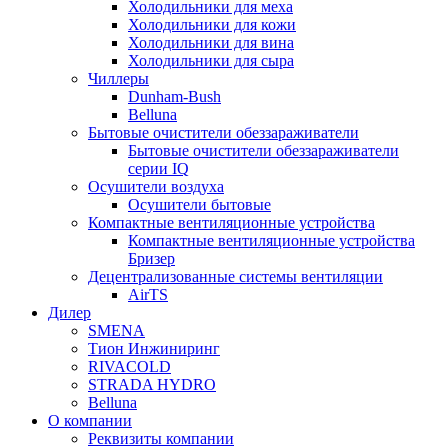
Холодильники для меха
Холодильники для кожи
Холодильники для вина
Холодильники для сыра
Чиллеры
Dunham-Bush
Belluna
Бытовые очистители обеззараживатели
Бытовые очистители обеззараживатели
серии IQ
Осушители воздуха
Осушители бытовые
Компактные вентиляционные устройства
Компактные вентиляционные устройства
Бризер
Децентрализованные системы вентиляции
AirTS
Дилер
SMENA
Тион Инжиниринг
RIVACOLD
STRADA HYDRO
Belluna
О компании
Реквизиты компании