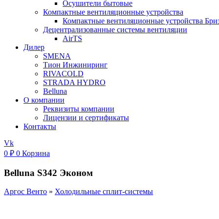
Осушители бытовые
Компактные вентиляционные устройства
Компактные вентиляционные устройства Бри
Децентрализованные системы вентиляции
AirTS
Дилер
SMENA
Тион Инжиниринг
RIVACOLD
STRADA HYDRO
Belluna
О компании
Реквизиты компании
Лицензии и сертификаты
Контакты
Vk
0
₽
0
Корзина
Belluna S342 Эконом
Аргос Венто
»
Холодильные сплит-системы