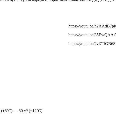
https://youtu.be/h2AAdB7p
https://youtu.be/85EwQAA
https://youtu.be/2vl7TiGB6
³ (+8°С) — 80 м³ (+12°С)