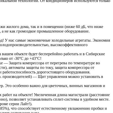
никальной технологии. От кондиционеров используются только
и жилого дома, так и в помещении (ниже 60 дБ, что ниже
, а не как громоздкое промышленное оборудование.
од! У нас самые экономичные холодильные агрегаты. Экономия
й холодопроизводительностью, высокоэффективного
вашем объекте будет бесперебойно работать и в Сибирские
лько от -30°С до +43°С!
е — Защита компрессора от перегрева по температуре во
ти), автоматы защиты по току, защита компрессора от
 и работоспособность дорогостоящего оборудования.
др. производителей) — Щит управления можно установить в
р. Это особенно важно для цветочных, винных магазинов и
 работ на объекте! Увеличенная длина магистрали (расстояние
нно), позволяет устанавливать сплит-системы в удобном месте.
оме серии Лайт!).
85%), что способствует естественному увлажнению пробки и
камер созревания сыра.