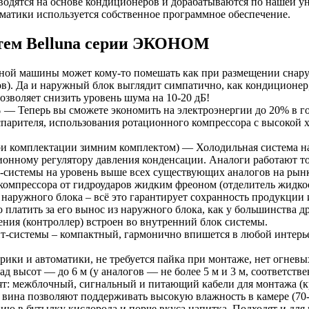
водятся на основе кондиционеров и дорабатываются по нашей у
оматики используется собственное программное обеспечение.
стем Belluna серии ЭКОНОМ
ной машины может кому-то помешать как при размещении снаруж
ов). Да и наружный блок выглядит симпатично, как кондиционер
зволяет снизить уровень шума на 10-20 дБ!
%
— Теперь вы сможете экономить на электроэнергии до 20% в г
 испарителя, использования ротационного компрессора с высоко
и комплектации зимним комплектом) — Холодильная система на 
ионному регулятору давления конденсации. Аналоги работают то
-системы на уровень выше всех существующих аналогов на рынк
компрессора от гидроударов жидким фреоном (отделитель жидкос
 наружного блока – всё это гарантирует сохранность продукции
 платить за его вынос из наружного блока, как у большинства 
ения (контроллер) встроен во внутренний блок системы.
-системы – компактный, гармонично впишется в любой интерье
ки и автоматики, не требуется пайка при монтаже, нет огневых
 высот — до 6 м (у аналогов — не более 5 м и 3 м, соответстве
т: межблочный, сигнальный и питающий кабели для монтажа (кр
вина позволяют поддерживать высокую влажность в камере (70-
ию в бутылку кислорода и порче вкуса напитка. Подходят и для 