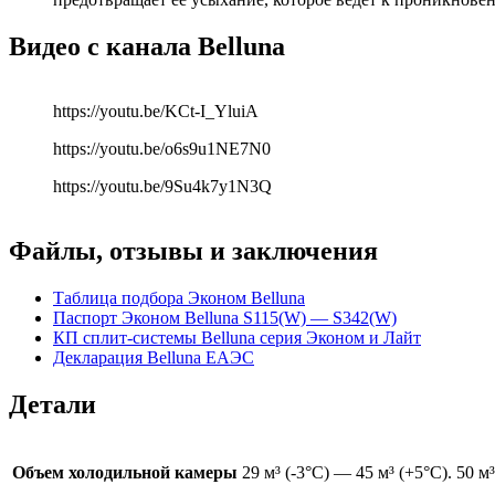
Видео с канала Belluna
https://youtu.be/KCt-I_YluiA
https://youtu.be/o6s9u1NE7N0
https://youtu.be/9Su4k7y1N3Q
Файлы, отзывы и заключения
Таблица подбора Эконом Belluna
Паспорт Эконом Belluna S115(W) — S342(W)
КП сплит-системы Belluna серия Эконом и Лайт
Декларация Belluna ЕАЭС
Детали
Объем холодильной камеры
29 м³ (-3°С) — 45 м³ (+5°С). 50 м