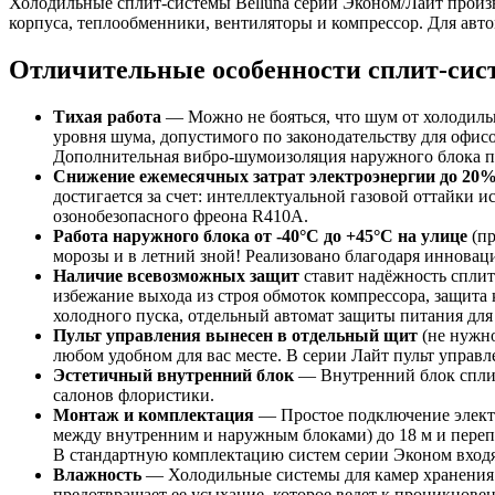
Холодильные сплит-системы Belluna серии Эконом/Лайт произ
корпуса, теплообменники, вентиляторы и компрессор. Для авт
Отличительные особенности сплит-си
Тихая работа
— Можно не бояться, что шум от холодиль
уровня шума, допустимого по законодательству для офис
Дополнительная вибро-шумоизоляция наружного блока по
Снижение ежемесячных затрат электроэнергии до 20
достигается за счет: интеллектуальной газовой оттайки
озонобезопасного фреона R410A.
Работа наружного блока от -40°С до +45°С на улице
(пр
морозы и в летний зной! Реализовано благодаря инновац
Наличие всевозможных защит
ставит надёжность сплит
избежание выхода из строя обмоток компрессора, защита 
холодного пуска, отдельный автомат защиты питания для
Пульт управления вынесен в отдельный щит
(не нужно
любом удобном для вас месте. В серии Лайт пульт управл
Эстетичный внутренний блок
— Внутренний блок сплит
салонов флористики.
Монтаж и комплектация
— Простое подключение электри
между внутренним и наружным блоками) до 18 м и перепад
В стандартную комплектацию систем серии Эконом входя
Влажность
— Холодильные системы для камер хранения 
предотвращает ее усыхание, которое ведет к проникновен