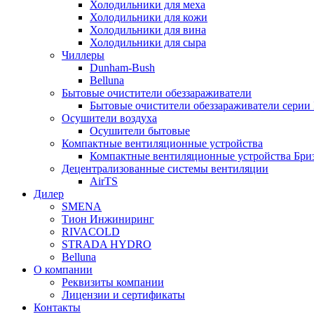
Холодильники для меха
Холодильники для кожи
Холодильники для вина
Холодильники для сыра
Чиллеры
Dunham-Bush
Belluna
Бытовые очистители обеззараживатели
Бытовые очистители обеззараживатели серии
Осушители воздуха
Осушители бытовые
Компактные вентиляционные устройства
Компактные вентиляционные устройства Бри
Децентрализованные системы вентиляции
AirTS
Дилер
SMENA
Тион Инжиниринг
RIVACOLD
STRADA HYDRO
Belluna
О компании
Реквизиты компании
Лицензии и сертификаты
Контакты