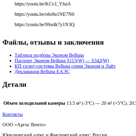
https://youtu.be/KCt-I_YluiA
https://youtu.be/o6s9u1NE7N0
https://youtu.be/9Su4k7y1N3Q
Файлы, отзывы и заключения
Таблица подбора Эконом Belluna
Паспорт Эконом Belluna S115(W) — S342(W)
КП сплит-системы Belluna серия Эконом и Лайт
Декларация Belluna ЕАЭС
Детали
Объем холодильной камеры
13.5 м³ (-3°С) — 20 м³ (+5°С). 20
Контакты
ООО «Аргос Венто»
Юридический адрес и Фактический адрес: Россия,