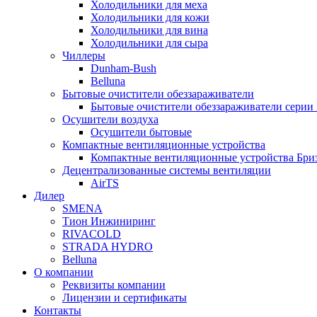
Холодильники для меха
Холодильники для кожи
Холодильники для вина
Холодильники для сыра
Чиллеры
Dunham-Bush
Belluna
Бытовые очистители обеззараживатели
Бытовые очистители обеззараживатели серии
Осушители воздуха
Осушители бытовые
Компактные вентиляционные устройства
Компактные вентиляционные устройства Бри
Децентрализованные системы вентиляции
AirTS
Дилер
SMENA
Тион Инжиниринг
RIVACOLD
STRADA HYDRO
Belluna
О компании
Реквизиты компании
Лицензии и сертификаты
Контакты