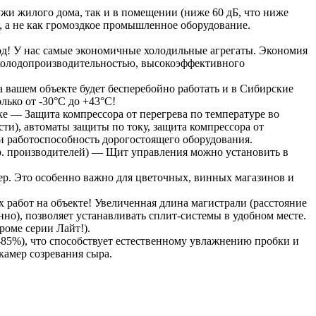
и жилого дома, так и в помещении (ниже 60 дБ, что ниже
, а не как громоздкое промышленное оборудование.
од! У нас самые экономичные холодильные агрегаты. Экономия
й холодопроизводительностью, высокоэффективного
вашем объекте будет бесперебойно работать и в Сибирские
лько от -30°С до +43°С!
е — Защита компрессора от перегрева по температуре во
ти), автоматы защиты по току, защита компрессора от
 и работоспособность дорогостоящего оборудования.
др. производителей) — Щит управления можно установить в
р. Это особенно важно для цветочных, винных магазинов и
 работ на объекте! Увеличенная длина магистрали (расстояние
нно), позволяет устанавливать сплит-системы в удобном месте.
оме серии Лайт!).
85%), что способствует естественному увлажнению пробки и
камер созревания сыра.