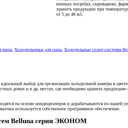
винных погребах, сыроварнях, фарма
хранить продукцию при температур
от 5 до 48 м3.
я вина
,
Холодильники для сыра
,
Холодильные сплит-системы Bel
 идеальный выбор для организации холодильной камеры в цвето
стных домах и в др. местах, где необходимо хранить продукцию
водятся на основе кондиционеров и дорабатываются по нашей у
оматики используется собственное программное обеспечение.
стем Belluna серии ЭКОНОМ