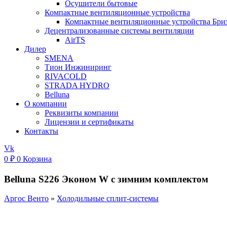
Осушители бытовые
Компактные вентиляционные устройства
Компактные вентиляционные устройства Бри
Децентрализованные системы вентиляции
AirTS
Дилер
SMENA
Тион Инжиниринг
RIVACOLD
STRADA HYDRO
Belluna
О компании
Реквизиты компании
Лицензии и сертификаты
Контакты
Vk
0
₽
0
Корзина
Belluna S226 Эконом W с зимним комплектом
Аргос Венто
»
Холодильные сплит-системы