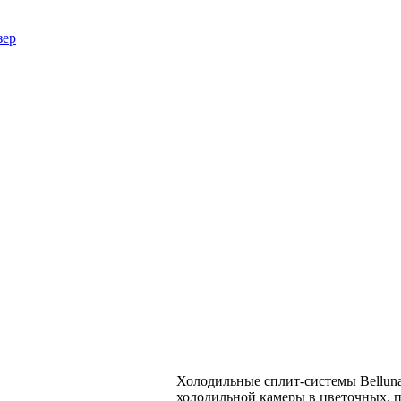
зер
Холодильные сплит-системы Bellun
холодильной камеры в цветочных, п