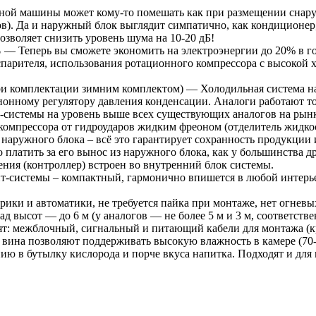
ной машины может кому-то помешать как при размещении снаруж
ов). Да и наружный блок выглядит симпатично, как кондиционер
зволяет снизить уровень шума на 10-20 дБ!
%
— Теперь вы сможете экономить на электроэнергии до 20% в г
 испарителя, использования ротационного компрессора с высоко
и комплектации зимним комплектом) — Холодильная система на 
ионному регулятору давления конденсации. Аналоги работают то
-системы на уровень выше всех существующих аналогов на рынк
компрессора от гидроударов жидким фреоном (отделитель жидкос
 наружного блока – всё это гарантирует сохранность продукции
 платить за его вынос из наружного блока, как у большинства 
ения (контроллер) встроен во внутренний блок системы.
-системы – компактный, гармонично впишется в любой интерье
ки и автоматики, не требуется пайка при монтаже, нет огневых
 высот — до 6 м (у аналогов — не более 5 м и 3 м, соответстве
т: межблочный, сигнальный и питающий кабели для монтажа (кр
вина позволяют поддерживать высокую влажность в камере (70-
ию в бутылку кислорода и порче вкуса напитка. Подходят и для 