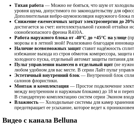
Тихая работа
— Можно не бояться, что шум от холодиль
уровня шума, допустимого по законодательству для офис
Дополнительная вибро-шумоизоляция наружного блока по
Снижение ежемесячных затрат электроэнергии до 20
достигается за счет: интеллектуальной газовой оттайки
озонобезопасного фреона R410A.
Работа наружного блока от -40°С до +45°С на улице
(пр
морозы и в летний зной! Реализовано благодаря инновац
Наличие всевозможных защит
ставит надёжность сплит
избежание выхода из строя обмоток компрессора, защита 
холодного пуска, отдельный автомат защиты питания для
Пульт управления вынесен в отдельный щит
(не нужно
любом удобном для вас месте. В серии Лайт пульт управл
Эстетичный внутренний блок
— Внутренний блок сплит
салонов флористики.
Монтаж и комплектация
— Простое подключение электри
между внутренним и наружным блоками) до 18 м и перепад
В стандартную комплектацию систем серии Эконом входя
Влажность
— Холодильные системы для камер хранения 
предотвращает ее усыхание, которое ведет к проникновен
Видео с канала Belluna