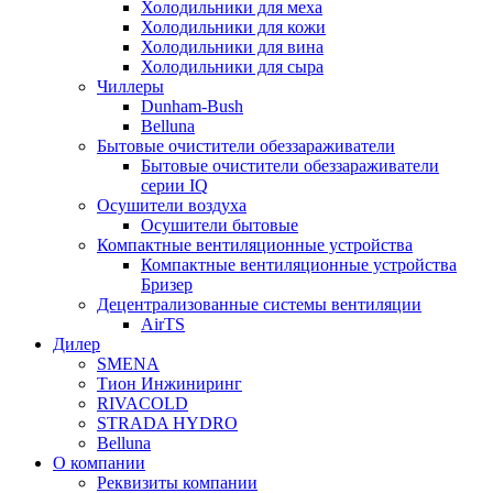
Холодильники для меха
Холодильники для кожи
Холодильники для вина
Холодильники для сыра
Чиллеры
Dunham-Bush
Belluna
Бытовые очистители обеззараживатели
Бытовые очистители обеззараживатели
серии IQ
Осушители воздуха
Осушители бытовые
Компактные вентиляционные устройства
Компактные вентиляционные устройства
Бризер
Децентрализованные системы вентиляции
AirTS
Дилер
SMENA
Тион Инжиниринг
RIVACOLD
STRADA HYDRO
Belluna
О компании
Реквизиты компании