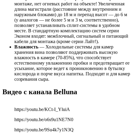
монтаже, нет огневых работ на объекте! Увеличенная
длина магистрали (расстояние между внутренним и
наружным блоками) до 18 м и перепад высот — до 6 м
(у аналогов — не более 5 м и 3 м, соответственно),
позволяет устанавливать сплит-системы в удобном
месте. В стандартную комплектацию систем серии
Эконом входят: межблочный, сигнальный и питающий
кабели для монтажа (кроме серии Лайт!).
Влажность
— Холодильные системы для камер
хранения вина позволяют поддерживать высокую
влажность в камере (70-85%), что способствует
естественному увлажнению пробки и предотвращает ее
усыхание, которое ведет к проникновению в бутылку
кислорода и порче вкуса напитка. Подходят и для камер
созревания сыра.
Видео с канала Belluna
https://youtu.be/KCt-I_YluiA
https://youtu.be/o6s9u1NE7N0
https://youtu.be/9Su4k7y1N3Q