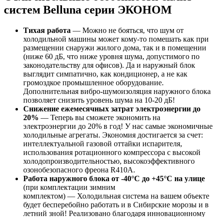
систем Belluna серии ЭКОНОМ
Тихая работа
— Можно не бояться, что шум от
холодильной машины может кому-то помешать как при
размещении снаружи жилого дома, так и в помещении
(ниже 60 дБ, что ниже уровня шума, допустимого по
законодательству для офисов). Да и наружный блок
выглядит симпатично, как кондиционер, а не как
громоздкое промышленное оборудование.
Дополнительная вибро-шумоизоляция наружного блока
позволяет снизить уровень шума на 10-20 дБ!
Снижение ежемесячных затрат электроэнергии до
20%
— Теперь вы сможете экономить на
электроэнергии до 20% в год! У нас самые экономичные
холодильные агрегаты. Экономия достигается за счет:
интеллектуальной газовой оттайки испарителя,
использования ротационного компрессора с высокой
холодопроизводительностью, высокоэффективного
озонобезопасного фреона R410A.
Работа наружного блока от -40°С до +45°С на улице
(при комплектации зимним
комплектом) — Холодильная система на вашем объекте
будет бесперебойно работать и в Сибирские морозы и в
летний зной! Реализовано благодаря инновационному