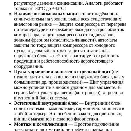
регулятору давления конденсации. Аналоги работают
только от -30°С до +43°С!
Наличие всевозможных защит
ставит надёжность
сплит-системы на уровень выше всех существующих
аналогов на рынке — Защита компрессора от перегрева
по температуре во избежание выхода из строя обмоток
компрессора, защита компрессора от гидроударов
жидким фреоном (отделитель жидкости), автоматы
защиты по току, защита компрессора от холодного
пуска, отдельный автомат защиты питания для
наружного блока – всё это гарантирует сохранность
продукции и работоспособность дорогостоящего
оборудования.
Пульт управления вынесен в отдельный щит
(не
нужно платить за его вынос из наружного блока, как у
большинства др. производителей) — Щит управления
можно установить в любом удобном для вас месте. В
серии Лайт пульт управления (контроллер) встроен во
внутренний блок системы.
Эстетичный внутренний блок
— Внутренний блок
сплит-системы – компактный, гармонично впишется в
любой интерьер. Это особенно важно для цветочных,
винных магазинов и салонов флористики.
Монтаж и комплектация
— Простое подключение
электрики и автоматики, не требуется пайка при