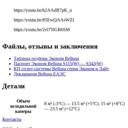
https://youtu.be/h2AAdB7pK_o
https://youtu.be/85EwQAAsWZI
https://youtu.be/2vl7TiGB6SM
Файлы, отзывы и заключения
Таблица подбора Эконом Belluna
Паспорт Эконом Belluna S115(W) — S342(W)
КП сплит-системы Belluna серия Эконом и Лайт
Декларация Belluna ЕАЭС
Детали
Объем
8 м³ (-3°С) — 13.5 м³ (+5°С). 15 м³ (+8°С)
холодильной
— 23.5 м³ (+12°С)
камеры
Контакты