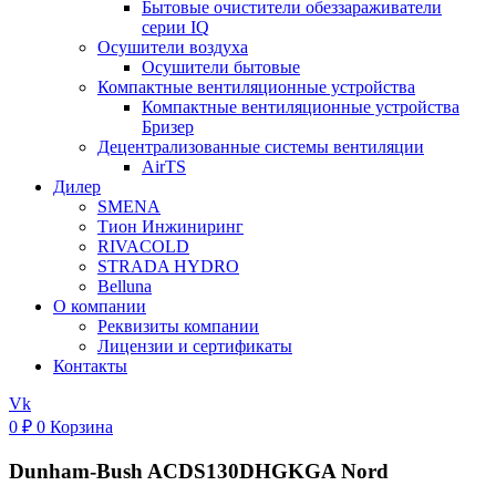
Бытовые очистители обеззараживатели
серии IQ
Осушители воздуха
Осушители бытовые
Компактные вентиляционные устройства
Компактные вентиляционные устройства
Бризер
Децентрализованные системы вентиляции
AirTS
Дилер
SMENA
Тион Инжиниринг
RIVACOLD
STRADA HYDRO
Belluna
О компании
Реквизиты компании
Лицензии и сертификаты
Контакты
Vk
0
₽
0
Корзина
Dunham-Bush ACDS130DHGKGA Nord