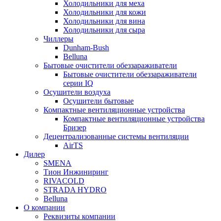
Холодильники для меха
Холодильники для кожи
Холодильники для вина
Холодильники для сыра
Чиллеры
Dunham-Bush
Belluna
Бытовые очистители обеззараживатели
Бытовые очистители обеззараживатели
серии IQ
Осушители воздуха
Осушители бытовые
Компактные вентиляционные устройства
Компактные вентиляционные устройства
Бризер
Децентрализованные системы вентиляции
AirTS
Дилер
SMENA
Тион Инжиниринг
RIVACOLD
STRADA HYDRO
Belluna
О компании
Реквизиты компании